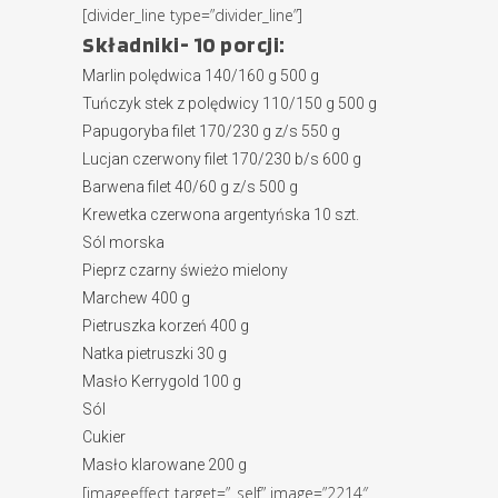
[divider_line type=”divider_line”]
Składniki- 10 porcji:
Marlin polędwica 140/160 g 500 g
Tuńczyk stek z polędwicy 110/150 g 500 g
Papugoryba filet 170/230 g z/s 550 g
Lucjan czerwony filet 170/230 b/s 600 g
Barwena filet 40/60 g z/s 500 g
Krewetka czerwona argentyńska 10 szt.
Sól morska
Pieprz czarny świeżo mielony
Marchew 400 g
Pietruszka korzeń 400 g
Natka pietruszki 30 g
Masło Kerrygold 100 g
Sól
Cukier
Masło klarowane 200 g
[imageeffect target=”_self” image=”2214″