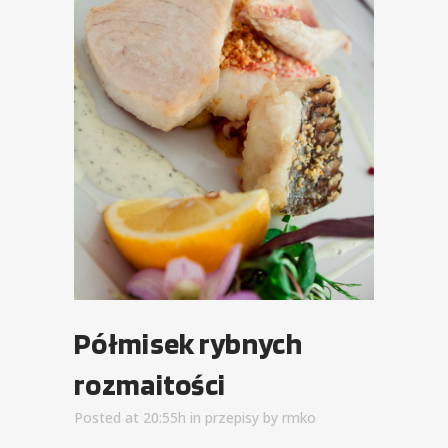
Półmisek rybnych
rozmaitości
Posted at 20:55h
in
przepisy
by
rmko