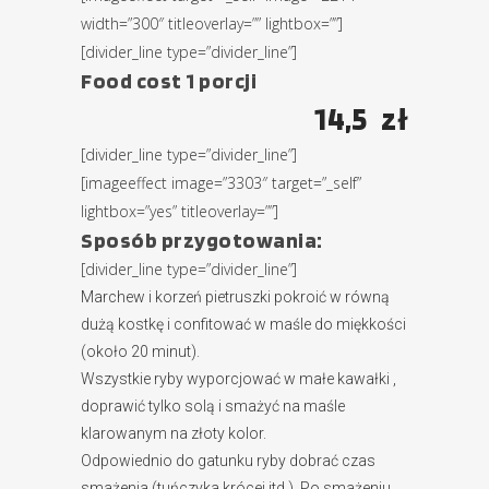
width=”300″ titleoverlay=”” lightbox=””]
[divider_line type=”divider_line”]
Food cost 1 porcji
14,5 zł
[divider_line type=”divider_line”]
[imageeffect image=”3303″ target=”_self”
lightbox=”yes” titleoverlay=””]
Sposób przygotowania:
[divider_line type=”divider_line”]
Marchew i korzeń pietruszki pokroić w równą
dużą kostkę i confitować w maśle do miękkości
(około 20 minut).
Wszystkie ryby wyporcjować w małe kawałki ,
doprawić tylko solą i smażyć na maśle
klarowanym na złoty kolor.
Odpowiednio do gatunku ryby dobrać czas
smażenia (tuńczyka krócej itd.). Po smażeniu